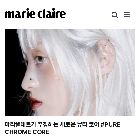
콘
텐
츠
로
건
너
뛰
기
마리끌레르가 주장하는 새로운 뷰티 코어 #PURE
CHROME CORE