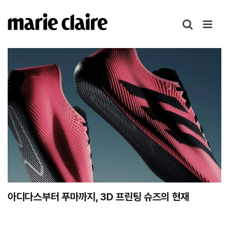
콘
텐
츠
로
건
너
뛰
기
아디다스부터 푸마까지, 3D 프린팅 슈즈의 현재