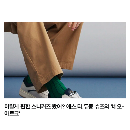
이렇게 편한 스니커즈 봤어? 에스.티.듀퐁 슈즈의 ‘네오-
아르크’