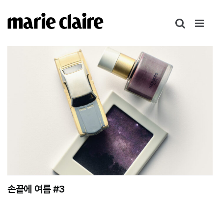
콘
텐
츠
로
건
너
뛰
기
손끝에 여름 #3