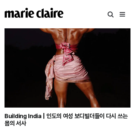
콘
텐
츠
로
건
너
뛰
기
Building India | 인도의 여성 보디빌더들이 다시 쓰는
몸의 서사