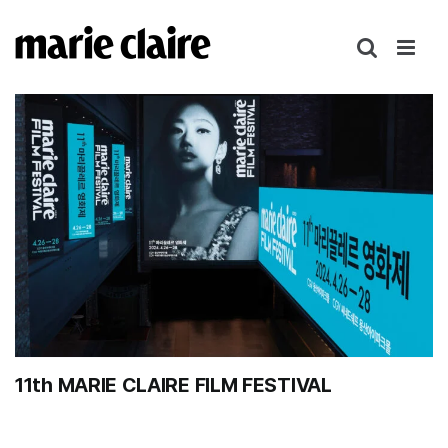
콘
텐
츠
로
건
너
뛰
기
11th MARIE CLAIRE FILM FESTIVAL