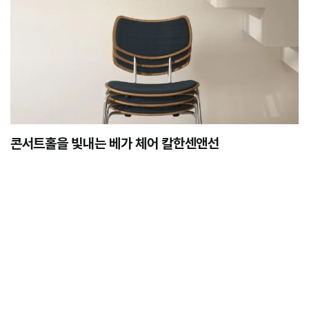
콘서트홀을 빛내는 베가 체어 칼한센앤선