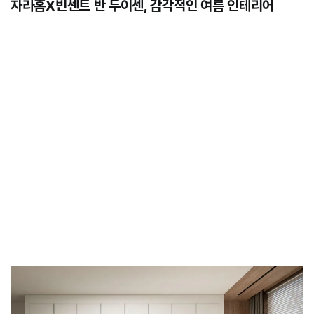
자라홈X빈센트 반 두이센, 감각적인 여름 인테리어