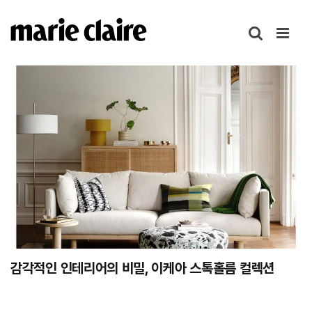
콘
텐
츠
로
건
너
뛰
기
감각적인 인테리어의 비밀, 이케아 스톡홀름 컬렉션