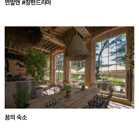
연말엔 #장편드라마
꿈의 숙소