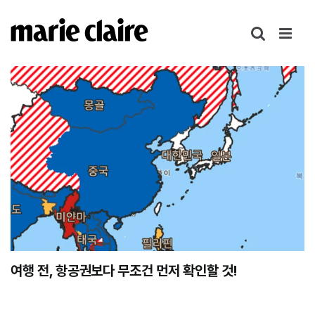
콘
텐
츠
로
건
너
뛰
기
여행 전, 항공권보다 무조건 먼저 확인할 것!