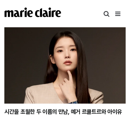
콘
텐
츠
로
건
너
뛰
기
시간을 초월한 두 이름의 만남, 예거 르쿨트르와 아이유