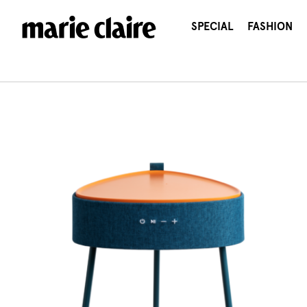
콘
텐
SPECIAL
FASHION
츠
로
건
너
뛰
기