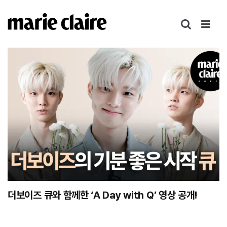
콘
텐
츠
로
건
너
뛰
기
더보이즈 큐와 함께한 ‘A Day with Q’ 영상 공개!