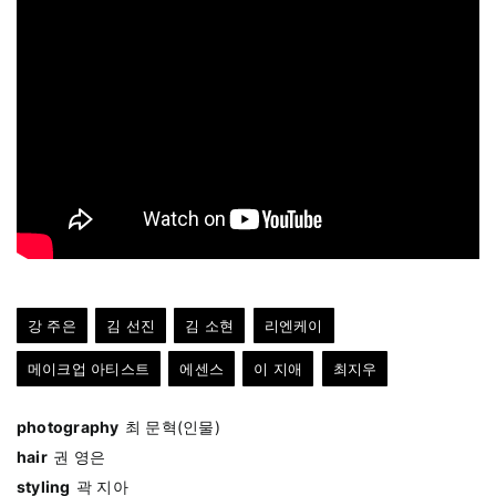
강 주은
김 선진
김 소현
리엔케이
메이크업 아티스트
에센스
이 지애
최지우
photography
최 문혁(인물)
hair
권 영은
styling
곽 지아