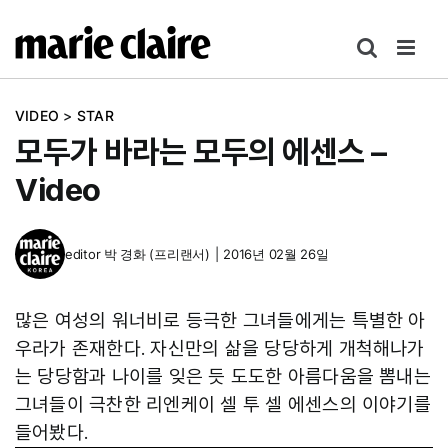
콘
텐
츠
로
VIDEO
>
STAR
건
모두가 바라는 모두의 에센스 –
너
뛰
Video
기
editor
박 경화 (프리랜서)
|
2016년 02월 26일
많은 여성의 워너비로 등극한 그녀들에게는 특별한 아
우라가 존재한다. 자신만의 삶을 당당하게 개척해나가
는 당당함과 나이를 잊은 듯 도도한 아름다움을 뽐내는
그녀들이 극찬한 리엔케이 셀 투 셀 에센스의 이야기를
들어봤다.