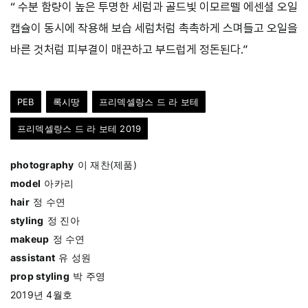
“ 수분 함량이 높은 투명한 세럼과 골드빛 이모르뗄 에센셜 오일
캡슐이 동시에 작용해 보습 세럼처럼 촉촉하게 스며들고 오일을
바른 것처럼 피부결이 매끈하고 부드럽게 정돈된다.”
PEB
록시땅
프리덱셀랑스 드 라 보테
프리덱셀랑스 드 라 보테 2019
photography
이 재찬(제품)
model
아카리
hair
정 수연
styling
정 진아
makeup
정 수연
assistant
유 성원
prop styling
박 주영
2019년 4월호