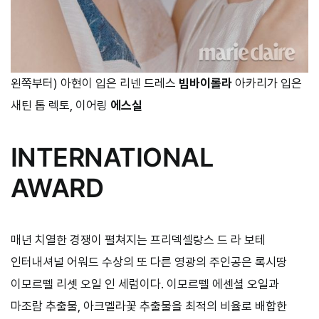
왼쪽부터) 아현이 입은 리넨 드레스
빔바이롤라
아카리가 입은
새틴 톱 렉토, 이어링
에스실
INTERNATIONAL
AWARD
매년 치열한 경쟁이 펼쳐지는 프리덱셀랑스 드 라 보테
인터내셔널 어워드 수상의 또 다른 영광의 주인공은 록시땅
이모르뗄 리셋 오일 인 세럼이다. 이모르뗄 에센셜 오일과
마조람 추출물, 아크멜라꽃 추출물을 최적의 비율로 배합한