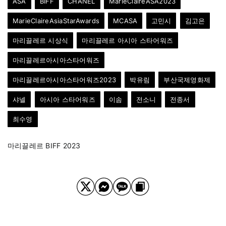
ASA
BIFF
CHANEL
MarieClaireASA2023
MarieClaireAsiaStarAwards
MCASA
고민시
김고은
마리끌레르 시상식
마리끌레르 아시아 스타어워즈
마리끌레르아시아스타어워즈
마리끌레르아시아스타어워즈2023
박유림
부산국제영화제
샤넬
아시아 스타어워즈
이솜
전소니
전종서
최수영
마리끌레르 BIFF 2023