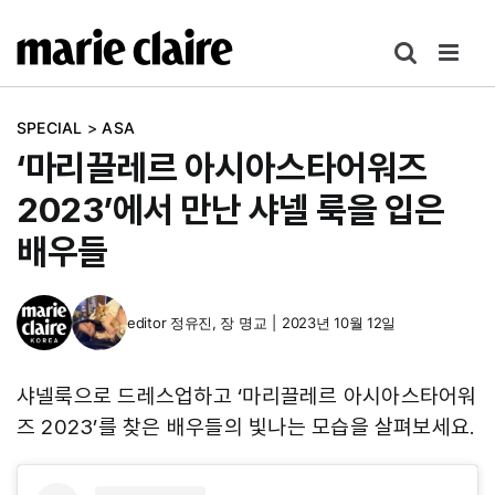
콘
텐
츠
로
SPECIAL
>
ASA
건
‘마리끌레르 아시아스타어워즈
너
뛰
2023’에서 만난 샤넬 룩을 입은
기
배우들
editor
정유진
,
장 명교
|
2023년 10월 12일
샤넬룩으로 드레스업하고 ‘마리끌레르 아시아스타어워
즈 2023’를 찾은 배우들의 빛나는 모습을 살펴보세요.