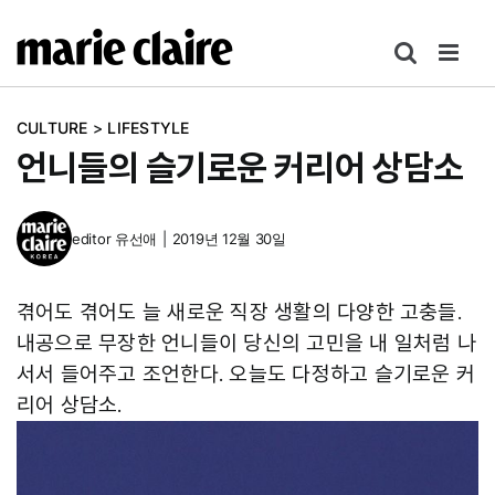
콘
텐
츠
로
CULTURE
>
LIFESTYLE
건
언니들의 슬기로운 커리어 상담소
너
뛰
기
editor
유선애
|
2019년 12월 30일
겪어도 겪어도 늘 새로운 직장 생활의 다양한 고충들.
내공으로 무장한 언니들이 당신의 고민을 내 일처럼 나
서서 들어주고 조언한다. 오늘도 다정하고 슬기로운 커
리어 상담소.