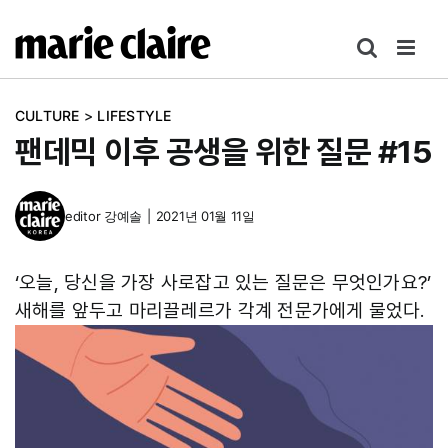
콘
텐
츠
로
CULTURE
>
LIFESTYLE
건
팬데믹 이후 공생을 위한 질문 #15
너
뛰
기
editor
강예솔
|
2021년 01월 11일
‘오늘, 당신을 가장 사로잡고 있는 질문은 무엇인가요?’
새해를 앞두고 마리끌레르가 각계 전문가에게 물었다.