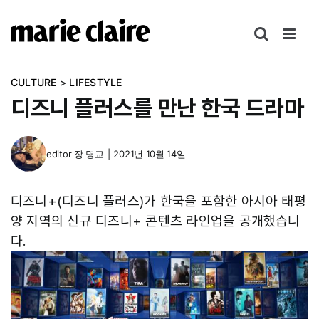
콘
텐
츠
로
CULTURE
>
LIFESTYLE
건
디즈니 플러스를 만난 한국 드라마
너
뛰
기
editor
장 명교
|
2021년 10월 14일
디즈니+(디즈니 플러스)가 한국을 포함한 아시아 태평
양 지역의 신규 디즈니+ 콘텐츠 라인업을 공개했습니
다.