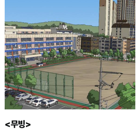
<
무빙
>