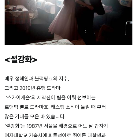
<설강화>
배우 정해인과 블랙핑크의 지수
,
그리고
2019
년 흥행 드라마
‘
스카이캐슬
’
의 제작진이 팀을 이뤄 선보이는
로맨틱 멜로 드라마죠. 캐스팅 소식이 들릴 때 부터
많은 기대를 모은 바 있습니다.
‘설강화’는 1987년 서울을 배경으로 어느 날 갑자기
여자대학교 기숙사에 피투성이로 뛰어든 대학생과