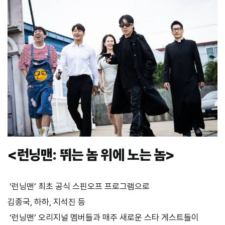
<
런닝맨
:
뛰는 놈 위에 노는 놈
>
‘
런닝맨
’
최초 공식 스핀오프 프로그램으로
김종국
,
하하
,
지석진 등
‘
런닝맨
’
오리지널 멤버들과 매주 새로운 스타 게스트들이