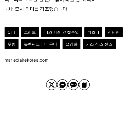
국내
출시
의미를
강조했습니다.
OTT
그리드
너와 나의 경찰수업
디즈니
런닝맨
무빙
블랙핑크 : 더 무비
설강화
키스 식스 센스
marieclairekorea.com