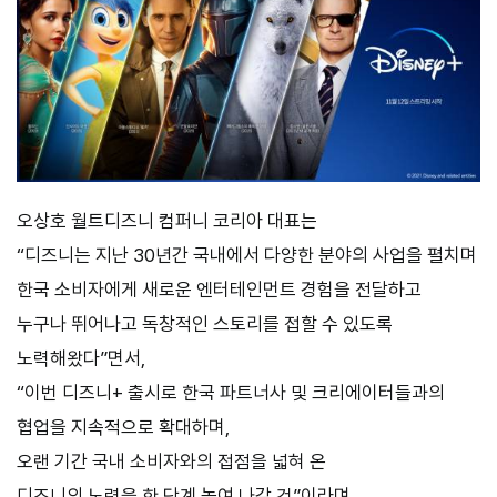
오상호
월트디즈니
컴퍼니
코리아
대표는
“
디즈니는
지난
30
년간
국내에서
다양한
분야의
사업을
펼치며
한국
소비자에게
새로운
엔터테인먼트
경험을
전달하고
누구나
뛰어나고
독창적인
스토리를
접할
수
있도록
노력해왔다
”
면서
,
“
이번
디즈니
+
출시로
한국
파트너사
및
크리에이터들과의
협업을
지속적으로
확대하며
,
오랜
기간
국내
소비자와의
접점을
넓혀
온
디즈니의
노력을
한
단계
높여
나갈
것
”
이라며