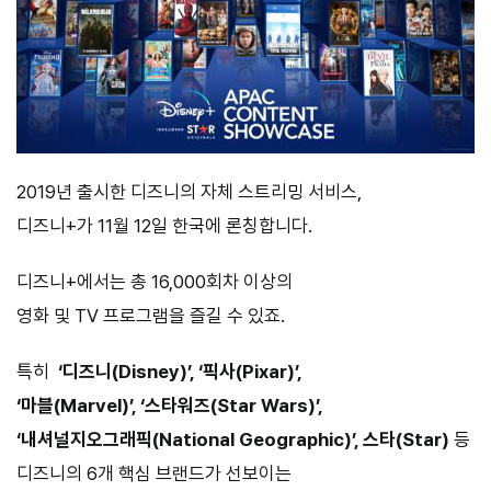
2019년 출시한 디즈니의 자체 스트리밍 서비스,
디즈니+가 11월 12일 한국에 론칭합니다.
디즈니+에서는
총
16,000
회차
이상의
영화
및
TV
프로그램을
즐길
수
있죠.
특히
‘
디즈니
(Disney)’, ‘
픽사
(Pixar)’,
‘
마블
(Marvel)’, ‘
스타워즈
(Star Wars)’,
‘
내셔널지오그래픽
(National Geographic)’,
스타
(Star)
등
디즈니의
6
개
핵심
브랜드가
선보이는