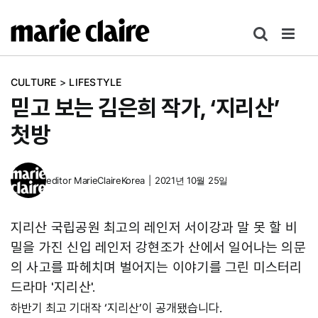
콘
텐
츠
로
CULTURE
>
LIFESTYLE
건
믿고 보는 김은희 작가, ‘지리산’
너
뛰
첫방
기
editor
MarieClaireKorea
|
2021년 10월 25일
지리산 국립공원 최고의 레인저 서이강과 말 못 할 비
밀을 가진 신입 레인저 강현조가 산에서 일어나는 의문
의 사고를 파헤치며 벌어지는 이야기를 그린 미스터리
드라마 '지리산'.
하반기 최고 기대작 ‘지리산’이 공개됐습니다.