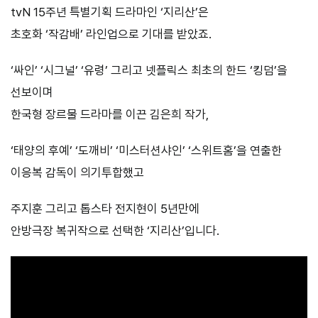
tvN 15주년 특별기획 드라마인 ‘지리산’은
초호화 ‘작감배’ 라인업으로 기대를 받았죠.
‘싸인’ ‘시그널’ ‘유령’ 그리고 넷플릭스 최초의 한드 ‘킹덤’을
선보이며
한국형 장르물 드라마를 이끈 김은희 작가,
‘태양의 후예’ ‘도깨비’ ‘미스터션샤인’ ‘스위트홈’을 연출한
이응복 감독이 의기투합했고
주지훈 그리고 톱스타 전지현이 5년만에
안방극장 복귀작으로 선택한 ‘지리산’입니다.