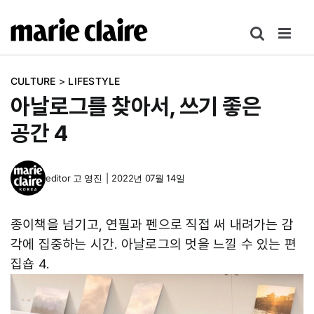
콘
텐
츠
로
CULTURE
>
LIFESTYLE
건
아날로그를 찾아서, 쓰기 좋은
너
뛰
공간 4
기
editor
고 영진
|
2022년 07월 14일
종이책을 넘기고, 연필과 펜으로 직접 써 내려가는 감
각에 집중하는 시간. 아날로그의 멋을 느낄 수 있는 편
집숍 4.