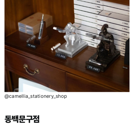
@camellia_stationery_shop
동백문구점