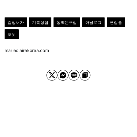
감정서가
기록상점
동백문구점
아날로그
편집숍
포셋
marieclairekorea.com