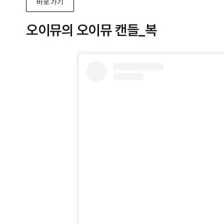
바로 가기
오이뮤의 오이뮤 캔들_복