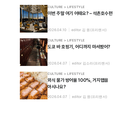
CULTURE > LIFESTYLE
이번 주말 여기 어때요? – 석촌호수편
2026.04.10
|
editor 김 원(프리랜서)
CULTURE > LIFESTYLE
도쿄 바 호핑기, 어디까지 마셔봤어?
2026.04.07
|
editor 김소라(프리랜서)
CULTURE > LIFESTYLE
외식 물가 방어율 100%, 거지맵을
아시나요?
2026.04.07
|
editor 김 원(프리랜서)