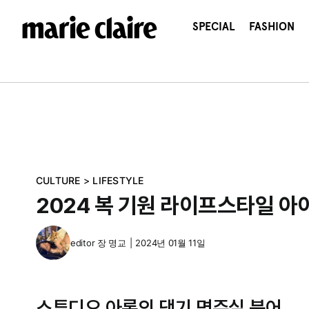
콘
텐
SPECIAL
FASHION
츠
로
건
너
뛰
기
CULTURE
>
LIFESTYLE
2024 복 기원 라이프스타일 아
editor
장 명교
|
2024년 01월 11일
스튜디오 아록의 댕기 명주실 북어