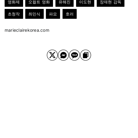
영화제
오컬트 영화
유해진
이도현
장재현 감독
초청작
최민식
파묘
호러
marieclairekorea.com