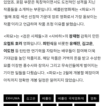
있었죠. 포럼 부문은 독창적이면서도 도전적인 성격을 지닌
작품들을 소개하는 부문입니다. 베를린영화제는 <파묘>가
‘올해 포럼 섹션 선정작 가운데 장르 영화로서 가장 돋보이는
작품’이라고 언급하며 작품 초청 이유를 밝혔습니다.
<파묘>는 <검은 사제들>과 <사바하>의
장재현
감독이 만든
오컬트 호러
영화입니다.
최민식
을 비롯한
유해진
,
김고은
,
이도현
등 탄탄한 연기력을 자랑하는 배우들이 참여해 더욱
기대감을 높인 작품이죠. 해당 작품은 거액의 돈을 받고 수상한
묘를 이장한 풍수사와 장의사 그리고 무속인들에게 벌어지는
기이한 일들을 다뤘습니다. <파묘>는 2월에 개봉할 예정이며
아직까지 정확한 개봉 일정은 알려지지 않았습니다.
EXHUMA
김고은
베를린
베를린 국제영화제
영화