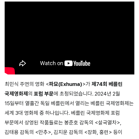
최민식 주연의 영화 <
파묘(Exhuma)
>가
제74회 베를린
국제영화제
의
포럼 부문
에 초청되었습니다. 2024년 2월
15일부터 열흘간 독일 베를린에서 열리는 베를린 국제영화제는
세계 3대 영화제 중 하나입니다. 베를린 국제영화제 포럼
부문에서 상영된 작품들로는 봉준호 감독의 <설국열차>,
김태용 감독의 <만추>, 김지운 감독의 <장화, 홍련> 등이