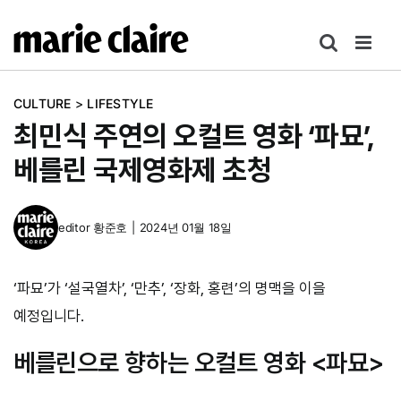
콘
텐
츠
로
CULTURE
>
LIFESTYLE
건
최민식 주연의 오컬트 영화 ‘파묘’,
너
뛰
베를린 국제영화제 초청
기
editor
황준호
|
2024년 01월 18일
‘파묘’가 ‘설국열차’, ‘만추’, ‘장화, 홍련’의 명맥을 이을
예정입니다.
베를린으로 향하는 오컬트 영화 <파묘>