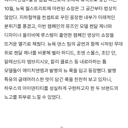
10월, 뉴욕 월스트리트에 마련된 쇼장은 그 공간부터 범상치
않았다. 지하철역을 컨셉트로 꾸민 웅장한 내부가 미래적인
분위기를 풍겼고, 이번 캠페인의 뮤즈인 모델 켄달 제너와
디자이너 올리비에 루스텡이 출연한 캠페인 영상이 쇼장을
뜨거운 열기로 채웠다. 뉴욕 댄스 팀의 공연과 함께 시작된 무대
위로 켄달 제너를 비롯해 벨라 하디드, 조앤 스몰스, 조단 던,
알레산드라 앰브리시오, 칼리 클로스 등 내로라하는 톱
모델들이 애이치앤엠과 발맹의 뉴 룩을 입고 등장했다. 발맹
특유의 글래머러스한 멋이 담긴 룩을 찬찬히 보고 있자니,
하우스의 아이덴티티를 성실하게 구현하고자 한 두 브랜드의
노고를 피부로 느낄 수 있었다.