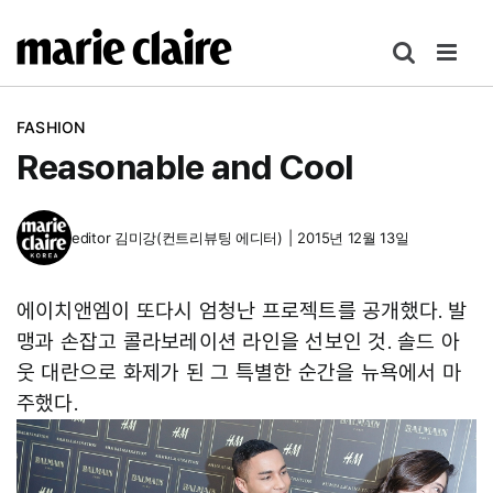
콘
텐
츠
로
FASHION
건
Reasonable and Cool
너
뛰
기
editor
김미강(컨트리뷰팅 에디터)
|
2015년 12월 13일
에이치앤엠이 또다시 엄청난 프로젝트를 공개했다. 발
맹과 손잡고 콜라보레이션 라인을 선보인 것. 솔드 아
웃 대란으로 화제가 된 그 특별한 순간을 뉴욕에서 마
주했다.