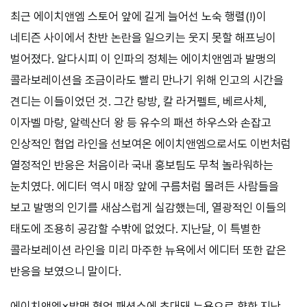
최근 에이치앤엠 스토어 앞에 길게 늘어선 노숙 행렬(!)이
네티즌 사이에서 찬반 논란을 일으키는 웃지 못할 해프닝이
벌어졌다. 알다시피 이 인파의 정체는 에이치앤엠과 발맹의
콜라보레이션을 조금이라도 빨리 만나기 위해 인고의 시간을
견디는 이들이었던 것. 그간 랑방, 칼 라거펠트, 베르사체,
이자벨 마랑, 알렉산더 왕 등 유수의 패션 하우스와 손잡고
인상적인 협업 라인을 선보여온 에이치앤엠으로서도 이번처럼
열정적인 반응은 처음이라 국내 홍보팀도 무척 놀라워하는
눈치였다. 에디터 역시 매장 앞에 구름처럼 몰려든 사람들을
보고 발맹의 인기를 새삼스럽게 실감했는데, 열광적인 이들의
태도에 조용히 공감할 수밖에 없었다. 지난달, 이 특별한
콜라보레이션 라인을 미리 마주한 뉴욕에서 에디터 또한 같은
반응을 보였으니 말이다.
에이치앤엠×발맹 협업 패션쇼에 초대돼 뉴욕으로 향한 지난