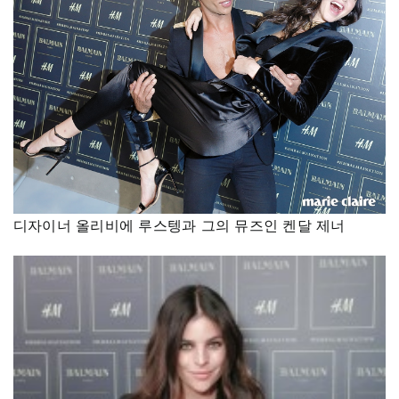
디자이너 올리비에 루스텡과 그의 뮤즈인 켄달 제너