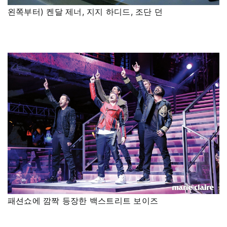
왼쪽부터) 켄달 제너, 지지 하디드, 조단 던
패션쇼에 깜짝 등장한 백스트리트 보이즈