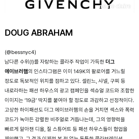
DOUG ABRAHAM
(
@bessnyc4
)
남다른 수위(!)를 자랑하는 콜라주 작업이 가득한
더그
에이브러햄
의 인스타그램은 이미 149K의 팔로어를 거느릴
정도로 독보적인 위치를 점하고 있다. 셀린느, 샤넬, 구찌 등
내로라하는 패션 하우스의 광고 캠페인을 섹슈얼 코드와 조합한
이미지는 ‘19금’ 딱지를 붙여야 할 정도로 과감하고 선정적이다.
고상한 하이패션도 더그 에이브러햄의 손을 거치면 섹스와 폭력
코드가 녹아든 강렬한 비주얼로 거듭나는데, 그의 영향력을
빠르게 알아챈 디올, 질 스튜어트 등 패션 하우스들이 협업을
제안했고, 그 결과 이제껏 본 적 없는 독특한 콜라보레이션