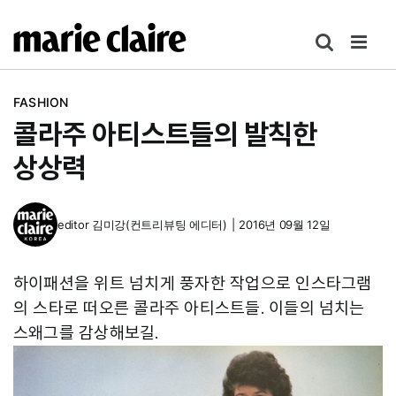
콘
텐
츠
로
FASHION
건
콜라주 아티스트들의 발칙한
너
뛰
상상력
기
editor
김미강(컨트리뷰팅 에디터)
|
2016년 09월 12일
하이패션을 위트 넘치게 풍자한 작업으로 인스타그램
의 스타로 떠오른 콜라주 아티스트들. 이들의 넘치는
스왜그를 감상해보길.