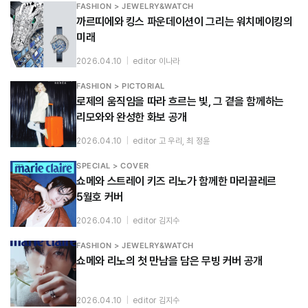
FASHION > JEWELRY&WATCH
까르띠에와 킹스 파운데이션이 그리는 워치메이킹의
미래
2026.04.10
|
editor 이나라
FASHION > PICTORIAL
로제의 움직임을 따라 흐르는 빛, 그 곁을 함께하는
리모와와 완성한 화보 공개
2026.04.10
|
editor 고 우리, 최 정윤
SPECIAL > COVER
쇼메와 스트레이 키즈 리노가 함께한 마리끌레르
5월호 커버
2026.04.10
|
editor 김지수
FASHION > JEWELRY&WATCH
쇼메와 리노의 첫 만남을 담은 무빙 커버 공개
2026.04.10
|
editor 김지수