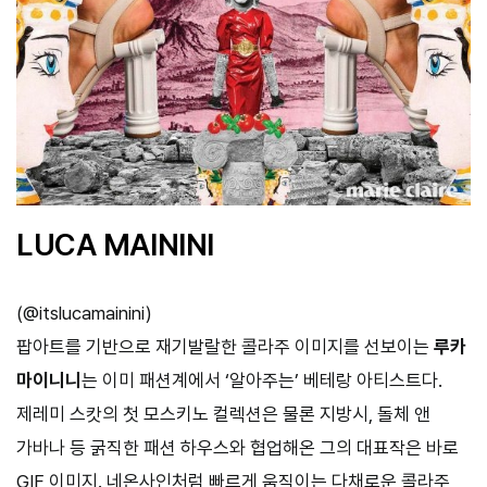
LUCA MAININI
(
@itslucamainini
)
팝아트를 기반으로 재기발랄한 콜라주 이미지를 선보이는
루카
마이니니
는 이미 패션계에서 ‘알아주는’ 베테랑 아티스트다.
제레미 스캇의 첫 모스키노 컬렉션은 물론 지방시, 돌체 앤
가바나 등 굵직한 패션 하우스와 협업해온 그의 대표작은 바로
GIF 이미지. 네온사인처럼 빠르게 움직이는 다채로운 콜라주