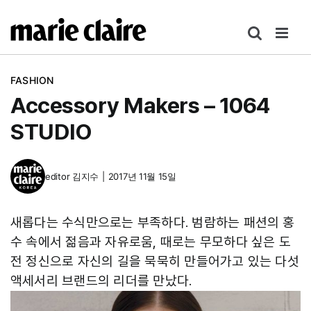
콘
텐
츠
로
FASHION
건
Accessory Makers – 1064
너
뛰
STUDIO
기
editor
김지수
|
2017년 11월 15일
새롭다는 수식만으로는 부족하다. 범람하는 패션의 홍
수 속에서 젊음과 자유로움, 때로는 무모하다 싶은 도
전 정신으로 자신의 길을 묵묵히 만들어가고 있는 다섯
액세서리 브랜드의 리더를 만났다.