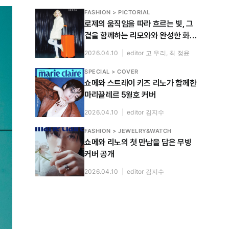
FASHION > PICTORIAL
로제의 움직임을 따라 흐르는 빛, 그
곁을 함께하는 리모와와 완성한 화보
공개
2026.04.10
|
editor 고 우리, 최 정윤
SPECIAL > COVER
쇼메와 스트레이 키즈 리노가 함께한
마리끌레르 5월호 커버
2026.04.10
|
editor 김지수
FASHION > JEWELRY&WATCH
쇼메와 리노의 첫 만남을 담은 무빙
커버 공개
2026.04.10
|
editor 김지수