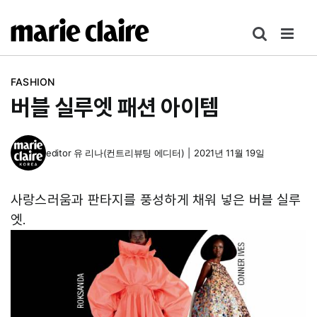
콘
텐
츠
로
FASHION
건
버블 실루엣 패션 아이템
너
뛰
기
editor
유 리나(컨트리뷰팅 에디터)
|
2021년 11월 19일
사랑스러움과 판타지를 풍성하게 채워 넣은 버블 실루
엣.