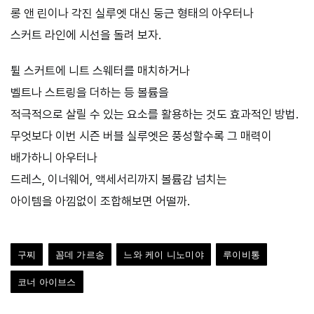
롱 앤 린이나 각진 실루엣 대신 둥근 형태의 아우터나
스커트 라인에 시선을 돌려 보자.
튈 스커트에 니트 스웨터를 매치하거나
벨트나 스트링을 더하는 등 볼륨을
적극적으로 살릴 수 있는 요소를 활용하는 것도 효과적인 방법.
무엇보다 이번 시즌 버블 실루엣은 풍성할수록 그 매력이
배가하니 아우터나
드레스, 이너웨어, 액세서리까지 볼륨감 넘치는
아이템을 아낌없이 조합해보면 어떨까.
구찌
꼼데 가르송
느와 케이 니노미야
루이비통
코너 아이브스