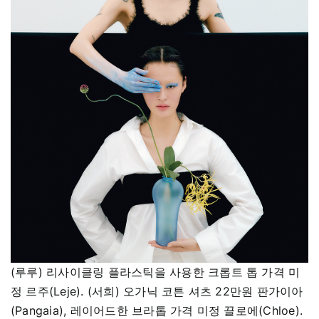
(루루) 리사이클링 플라스틱을 사용한 크롭트 톱 가격 미
정 르주(Leje). (서희) 오가닉 코튼 셔츠 22만원 판가이아
(Pangaia), 레이어드한 브라톱 가격 미정 끌로에(Chloe).