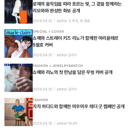
로제의 움직임을 따라 흐르는 빛, 그 곁을 함께하는
리모와와 완성한 화보 공개
2026.04.10
|
editor 고 우리, 최 정윤
SPECIAL > COVER
쇼메와 스트레이 키즈 리노가 함께한 마리끌레르
5월호 커버
2026.04.10
|
editor 김지수
FASHION > JEWELRY&WATCH
쇼메와 리노의 첫 만남을 담은 무빙 커버 공개
2026.04.10
|
editor 김지수
FASHION
지지 하디드와 함께한 미우미우 레더 굿 캠페인 공개
2026.04.10
|
editor 이나라