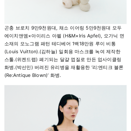
곤충 브로치 9만9천원대, 채소 이어링 5만9천원대 모두
에이치앤엠×아이리스 아펠 (H&M×Iris Apfel), 오가닉 면
소재의 모노그램 패턴 테디베어 1백18만원 루이 비통
(Louis Vuitton).(김하늘) 일회용 마스크를 녹여 제작한
스툴.(위켄드랩) 폐기되는 달걀 껍질로 만든 업사이클링
화병.(박선민) 버려진 유리병을 재활용한 ‘리:엔티크 블론
(Re:Antique Blown)’ 화병.