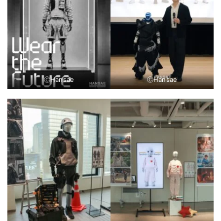
ⒸHansae
ⒸHansae