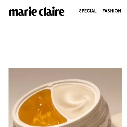
콘
텐
SPECIAL
FASHION
츠
로
건
너
뛰
기