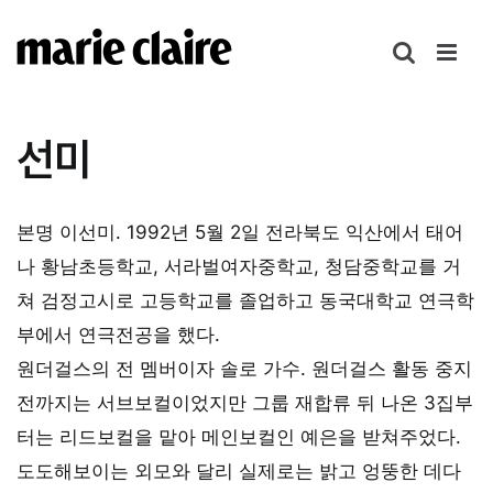
콘
텐
츠
로
건
선미
너
뛰
기
본명 이선미. 1992년 5월 2일 전라북도 익산에서 태어
나 황남초등학교, 서라벌여자중학교, 청담중학교를 거
쳐 검정고시로 고등학교를 졸업하고 동국대학교 연극학
부에서 연극전공을 했다.
원더걸스의 전 멤버이자 솔로 가수. 원더걸스 활동 중지
전까지는 서브보컬이었지만 그룹 재합류 뒤 나온 3집부
터는 리드보컬을 맡아 메인보컬인 예은을 받쳐주었다.
도도해보이는 외모와 달리 실제로는 밝고 엉뚱한 데다