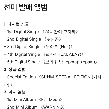
선미 발매 앨범
1. 디지털 싱글
– 1st Digital Single 《24시간이 모자라》
– 2nd Digital Single 《주인공》
– 3rd Digital Single 《누아르 (Noir)》
– 4th Digital Single 《날라리 (LALALAY)》
– 5th Digital Single 《보라빛 밤 (pporappippam)》
2. 싱글 앨범
– Special Edition 《SUNMI SPECIAL EDITION [가시
나] 》
3. 미니 앨범
– 1st Mini Album 《Full Moon》
– 2nd Mini Album 《WARNING》