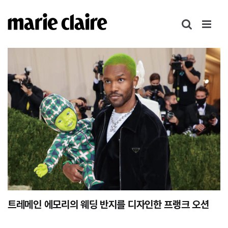
콘
텐
츠
로
건
너
뛰
기
트레메인 에모리의 웨딩 반지를 디자인한 프랭크 오션