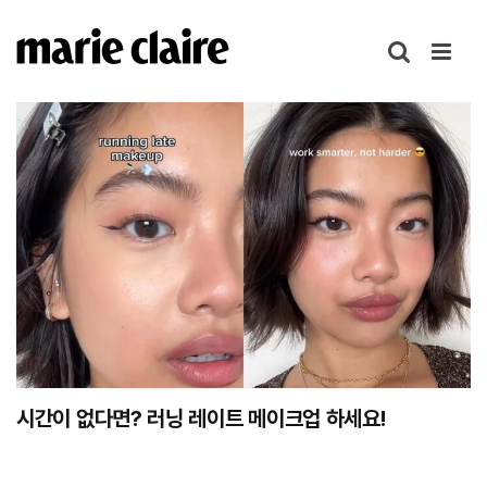
콘
텐
츠
로
건
너
뛰
기
시간이 없다면? 러닝 레이트 메이크업 하세요!