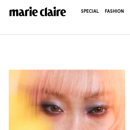
콘
텐
SPECIAL
FASHION
츠
로
건
너
뛰
기