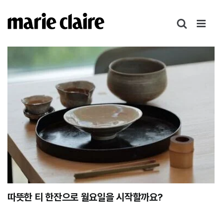
콘
텐
츠
로
건
너
뛰
기
따뜻한 티 한잔으로 월요일을 시작할까요?