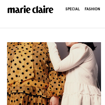
콘
텐
SPECIAL
FASHION
츠
로
건
너
뛰
기