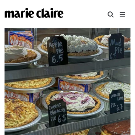
콘
텐
츠
로
건
너
뛰
기