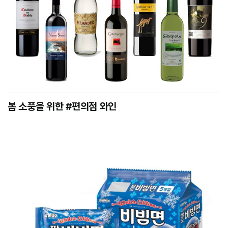
봄 소풍을 위한 #편의점 와인