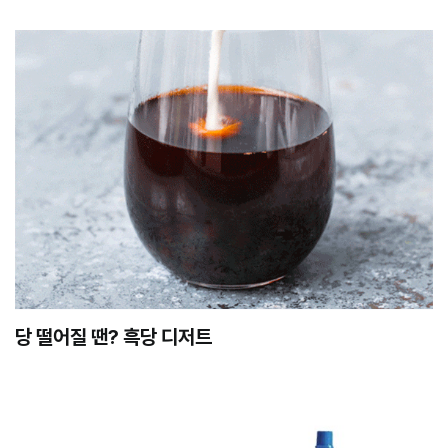
당 떨어질 땐? 흑당 디저트