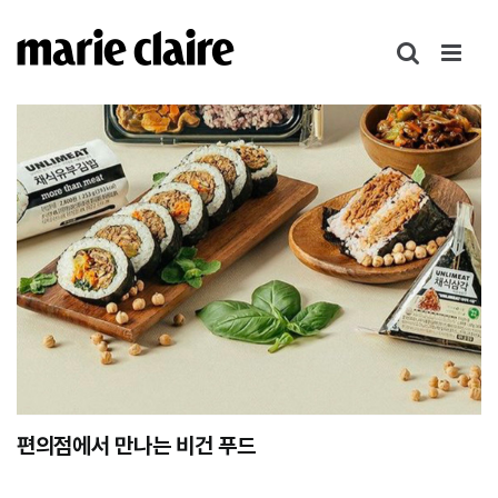
콘
텐
츠
로
건
너
뛰
기
편의점에서 만나는 비건 푸드