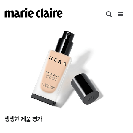
콘
텐
츠
로
건
너
뛰
기
생생한 제품 평가