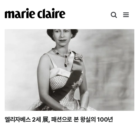
콘
텐
츠
로
건
너
뛰
기
엘리자베스 2세 展, 패션으로 본 왕실의 100년