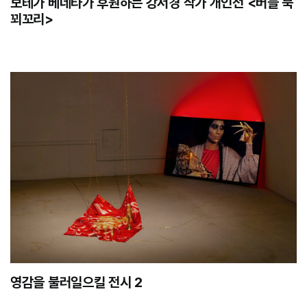
보테가 베네타가 후원하는 강서경 작가 개인전 <버들 북
꾀꼬리>
영감을 불러일으킬 전시 2