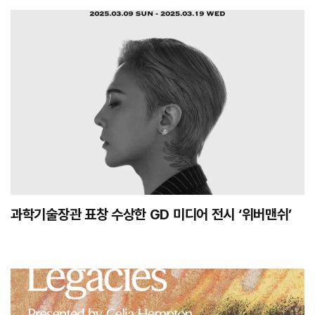
과학기술장관 표창 수상한 GD 미디어 전시 ‘위버맨쉬’