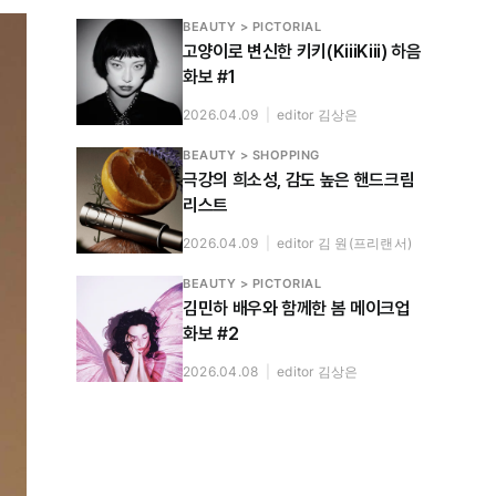
BEAUTY > PICTORIAL
고양이로 변신한 키키(KiiiKiii) 하음
화보 #1
2026.04.09
|
editor 김상은
BEAUTY > SHOPPING
극강의 희소성, 감도 높은 핸드크림
리스트
2026.04.09
|
editor 김 원(프리랜서)
BEAUTY > PICTORIAL
김민하 배우와 함께한 봄 메이크업
화보 #2
2026.04.08
|
editor 김상은