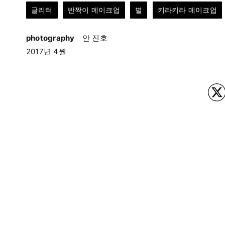
글리터
반짝이 메이크업
별
키라키라 메이크업
photography
안 진호
2017년 4월