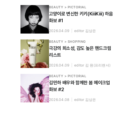
BEAUTY > PICTORIAL
고양이로 변신한 키키(KiiiKiii) 하음
화보 #1
2026.04.09
|
editor 김상은
BEAUTY > SHOPPING
극강의 희소성, 감도 높은 핸드크림
리스트
2026.04.09
|
editor 김 원(프리랜서)
BEAUTY > PICTORIAL
김민하 배우와 함께한 봄 메이크업
화보 #2
2026.04.08
|
editor 김상은