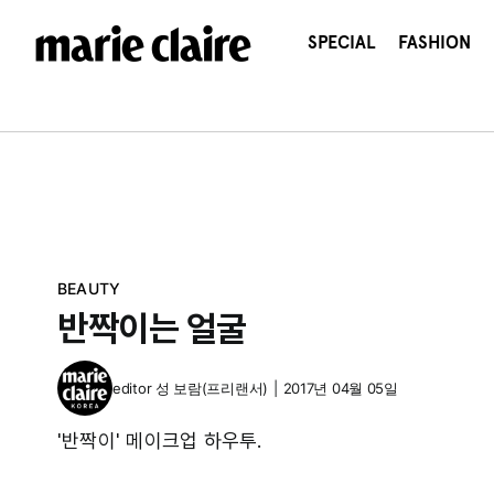
콘
텐
SPECIAL
FASHION
츠
로
건
너
뛰
기
BEAUTY
반짝이는 얼굴
editor
성 보람(프리랜서)
|
2017년 04월 05일
'반짝이' 메이크업 하우투.