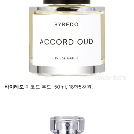
바이레도
아코드 우드. 50ml, 18만5천원.