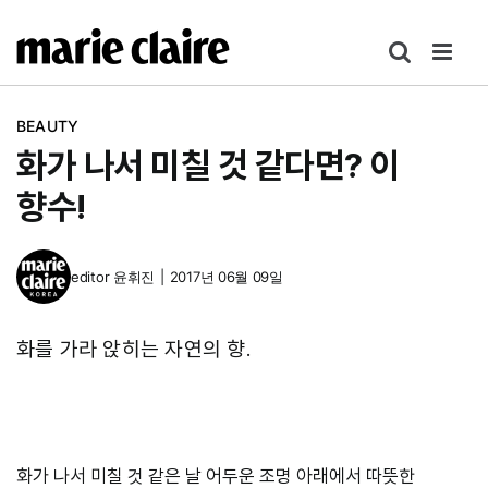
콘
텐
츠
로
BEAUTY
건
화가 나서 미칠 것 같다면? 이
너
뛰
향수!
기
editor
윤휘진
|
2017년 06월 09일
화를 가라 앉히는 자연의 향.
화가 나서 미칠 것 같은 날 어두운 조명 아래에서 따뜻한