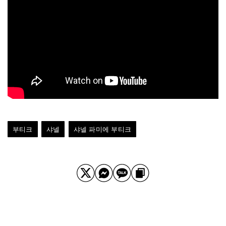
부티크
샤넬
샤넬 파미에 부티크