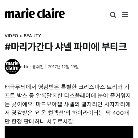
콘
텐
츠
로
VIDEO
>
BEAUTY
건
#마리가간다 샤넬 파미에 부티크
너
뛰
기
editor
윤휘진
|
2017년 12월 19일
태극무늬에서 영감받은 특별한 크리스마스 트리와 기
프트 박스 등 알록달록한 디스플레이에 눈이 즐거워지
는 곳이에요. 마드모아젤 샤넬의 별자리인 사자자리에
서 영감받은 ‘리옹 컬렉션’의 하이라이터는 딱 400개
만 한정 판매하니 서두르시길!