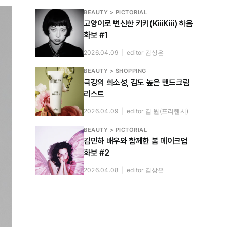
BEAUTY > PICTORIAL
고양이로 변신한 키키(KiiiKiii) 하음
화보 #1
2026.04.09
|
editor 김상은
BEAUTY > SHOPPING
극강의 희소성, 감도 높은 핸드크림
리스트
2026.04.09
|
editor 김 원(프리랜서)
BEAUTY > PICTORIAL
김민하 배우와 함께한 봄 메이크업
화보 #2
2026.04.08
|
editor 김상은