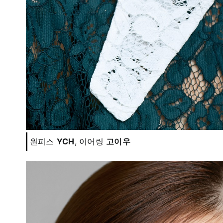
원피스
YCH
, 이어링
고이우