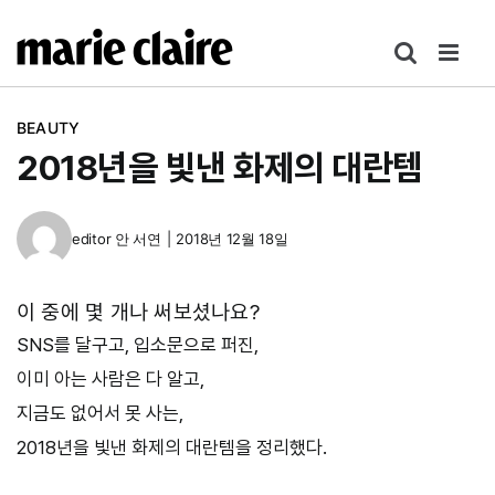
콘
텐
츠
로
BEAUTY
건
2018년을 빛낸 화제의 대란템
너
뛰
기
editor
안 서연
|
2018년 12월 18일
이 중에 몇 개나 써보셨나요?
SNS를 달구고, 입소문으로 퍼진,
이미 아는 사람은 다 알고,
지금도 없어서 못 사는,
2018년을 빛낸 화제의 대란템을 정리했다.