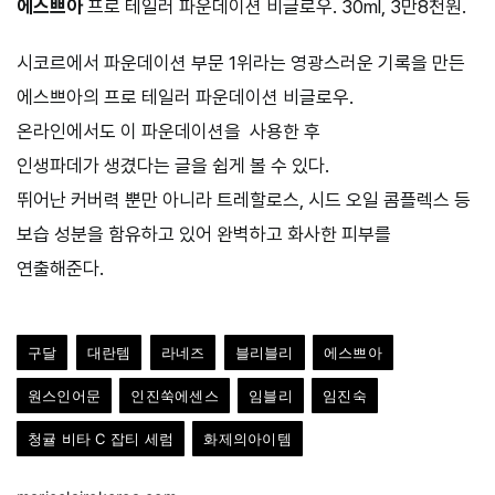
에스쁘아
프로 테일러 파운데이션 비글로우. 30ml, 3만8천원.
시코르에서 파운데이션 부문 1위라는 영광스러운 기록을 만든
에스쁘아의 프로 테일러 파운데이션 비글로우.
온라인에서도 이 파운데이션을 사용한 후
인생파데가 생겼다는 글을 쉽게 볼 수 있다.
뛰어난 커버력 뿐만 아니라 트레할로스, 시드 오일 콤플렉스 등
보습 성분을 함유하고 있어 완벽하고 화사한 피부를
연출해준다.
구달
대란템
라네즈
블리블리
에스쁘아
원스인어문
인진쑥에센스
임블리
임진숙
청귤 비타 C 잡티 세럼
화제의아이템