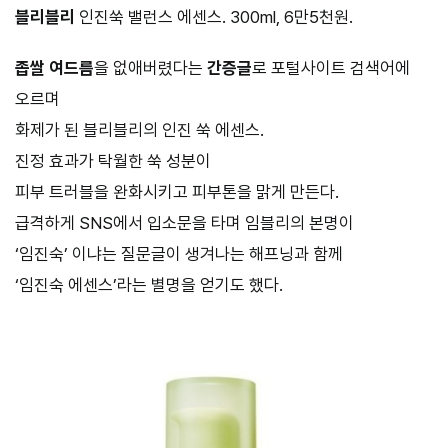
블리블리
인진쑥 밸런스 에센스. 300ml, 6만5천원.
좁쌀 여드름
을 없애버렸다는
간증글
로 포털사이트 검색어에
오르며
화제가 된 블리블리의 인진 쑥 에센스.
진정 효과가 탁월한 쑥 성분이
피부 트러블을 완화시키고 피부톤을 맑게 만든다.
급격하게 SNS에서 입소문을 타며 임블리의 본명이
‘임진숙’ 이냐는 질문글이 생겨나는 해프닝과 함께
‘임진숙 에센스’라는 별명을 얻기도 했다.