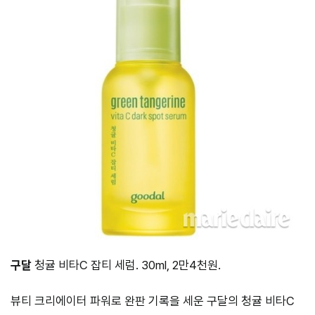
구달
청귤 비타C 잡티 세럼. 30ml, 2만4천원.
뷰티 크리에이터 파워로 완판 기록을 세운 구달의 청귤 비타C