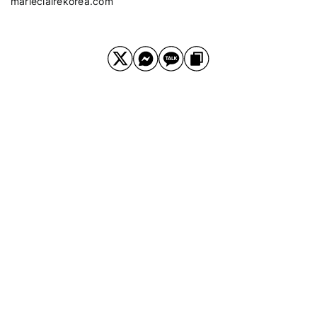
marieclairekorea.com