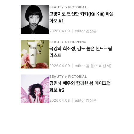
BEAUTY > PICTORIAL
고양이로 변신한 키키(KiiiKiii) 하음
화보 #1
2026.04.09
|
editor 김상은
BEAUTY > SHOPPING
극강의 희소성, 감도 높은 핸드크림
리스트
2026.04.09
|
editor 김 원(프리랜서)
BEAUTY > PICTORIAL
김민하 배우와 함께한 봄 메이크업
화보 #2
2026.04.08
|
editor 김상은