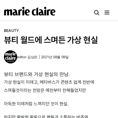
콘
텐
츠
로
BEAUTY
건
뷰티 월드에 스며든 가상 현실
너
뛰
기
editor
김상은
|
2021년 08월 09일
뷰티 브랜드와 가상 현실의 만남.
가상 현실이 미래고, 메타버스가 콘텐츠 업계 전반에
스며들것이라는 전망은 예전부터 전해들었지만
아득한 미래처럼 느껴지던 것이 현실.
하지만 활발한 활동으로 팬들과 소통하는 버추얼