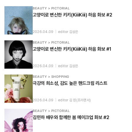
BEAUTY > PICTORIAL
고양이로 변신한 키키(KiiiKiii) 하음 화보 #2
2026.04.09
|
editor 김상은
BEAUTY > PICTORIAL
고양이로 변신한 키키(KiiiKiii) 하음 화보 #1
2026.04.09
|
editor 김상은
BEAUTY > SHOPPING
극강의 희소성, 감도 높은 핸드크림 리스트
2026.04.09
|
editor 김 원(프리랜서)
BEAUTY > PICTORIAL
김민하 배우와 함께한 봄 메이크업 화보 #2