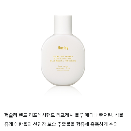
헉슬리
핸드 리프레셔핸드 리프레셔 블루 메디나 탠저린. 식물
유래 에탄올과 선인장 보습 추출물을 함유해 촉촉하게 손의