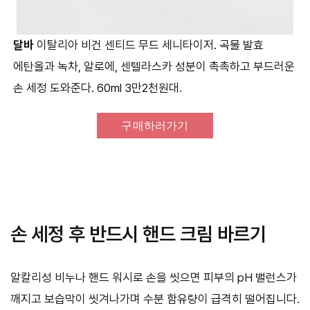
달바
이탈리아 비건 센티드 무드 세니타이저. 곡물 발효
에탄올과 녹차, 알로에, 센텔라스카 성분이 촉촉하고 부드러운
손 세정 도와준다. 60ml 3만2천원대.
구매하러가기
손 세정 후 반드시 핸드 크림 바르기
알칼리성 비누나 핸드 워시로 손을 씻으면 피부의 pH 밸런스가
깨지고 보습막이 씻겨나가며 수분 함유량이 급격히 떨어집니다.