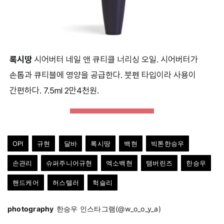
록시땅
시어버터 네일 앤 큐티클 너리싱 오일. 시어버터가
손톱과 큐티블에 영양을 공급한다. 붓펜 타입이라 사용이
간편하다. 7.5ml 2만4천원.
OPI
규현
달바
록시땅
백현
빅톤한승우
손관리
슈퍼주니어규현
엑소백현
탬버린즈
한승우
핸드케어
허스텔러
헉슬리
photography
한승우 인스타그램(@w_o_o_y_a)