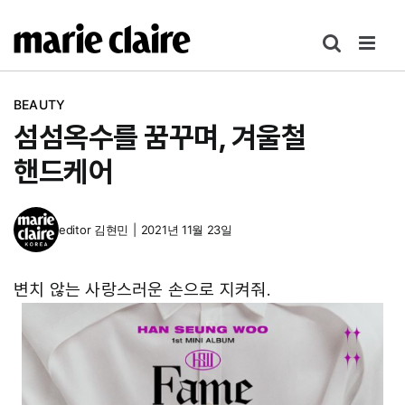
콘
텐
츠
로
BEAUTY
건
섬섬옥수를 꿈꾸며, 겨울철
너
뛰
핸드케어
기
editor
김현민
|
2021년 11월 23일
변치 않는 사랑스러운 손으로 지켜줘.