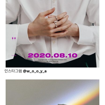
인스타그램
@w_o_o_y_a