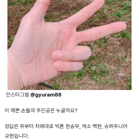
인스타그램
@gyuram88
이 예쁜 손들의 주인공은 누굴까요?
정답은 위부터 차례대로 빅톤 한승우, 엑소 백현, 슈퍼주니어
규현입니다.