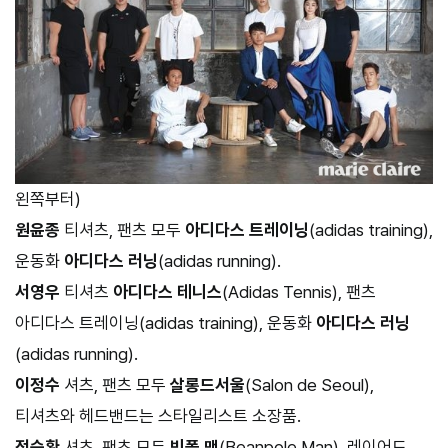
왼쪽부터)
원윤종
티셔츠, 팬츠 모두
아디다스 트레이닝
(adidas training),
운동화
아디다스 러닝
(adidas running).
서영우
티셔츠
아디다스 테니스
(Adidas Tennis), 팬츠
아디다스 트레이닝(adidas training), 운동화
아디다스 러닝
(adidas running).
이정수
셔츠, 팬츠 모두
살롱드서울
(Salon de Seoul),
티셔츠와 헤드밴드는 스타일리스트 소장품.
정승환
셔츠, 팬츠 모두
빈폴 맨
(Beanpole Man), 레이어드