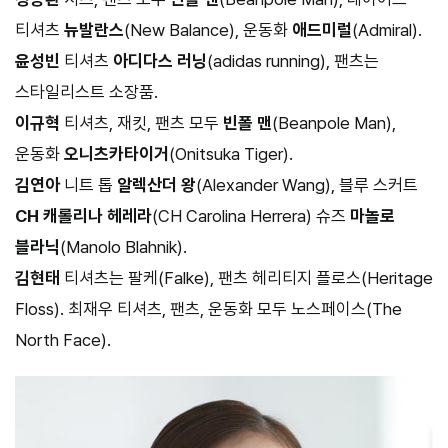
티셔츠
뉴발란스
(New Balance), 운동화
애드미럴
(Admiral).
윤성빈
티셔츠
아디다스 러닝
(adidas running), 팬츠는
스타일리스트 소장품.
이규혁
티셔츠, 재킷, 팬츠 모두
빈폴 맨
(Beanpole Man),
운동화
오니츠카타이거
(Onitsuka Tiger).
김연아
니트 톱
알렉산더 왕
(Alexander Wang), 블루 스커트
CH 캐롤리나 헤레라
(CH Carolina Herrera) 슈즈
마놀로
블라닉
(Manolo Blahnik).
김현태
티셔츠는 팔케(Falke), 팬츠 헤리티지 플로스(Heritage
Floss). 최재우 티셔츠, 팬츠, 운동화 모두 노스페이스(The
North Face).