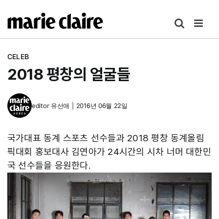
콘
텐
츠
로
CELEB
건
2018 평창의 얼굴들
너
뛰
기
editor
유선애
|
2016년 06월 22일
국가대표 동계 스포츠 선수들과 2018 평창 동계올림
픽대회 홍보대사 김연아가 24시간의 시차 너머 대한민
국 선수들을 응원한다.