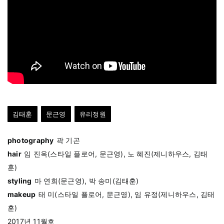
김태훈
문근영
유리정원
photography
곽 기곤
hair
임 진옥(스타일 플로어, 문근영), 노 혜진(제니하우스, 김태
훈)
styling
마 연희(문근영), 박 송미(김태훈)
makeup
태 미(스타일 플로어, 문근영), 임 유정(제니하우스, 김태
훈)
2017년 11월호