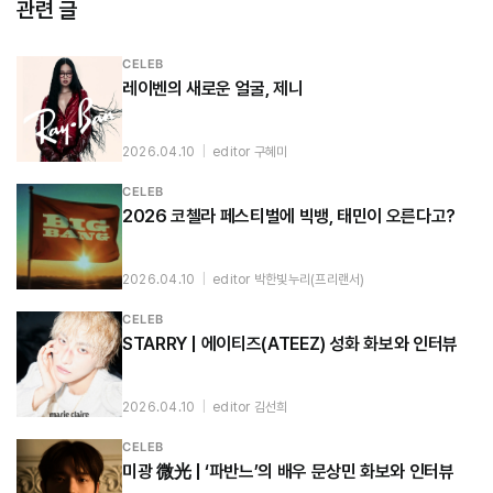
관련 글
CELEB
레이벤의 새로운 얼굴, 제니
2026.04.10
|
editor 구혜미
CELEB
2026 코첼라 페스티벌에 빅뱅, 태민이 오른다고?
2026.04.10
|
editor 박한빛누리(프리랜서)
CELEB
STARRY | 에이티즈(ATEEZ) 성화 화보와 인터뷰
2026.04.10
|
editor 김선희
CELEB
미광 微光 | ‘파반느’의 배우 문상민 화보와 인터뷰