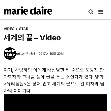
콘
텐
츠
로
VIDEO
>
STAR
건
세계의 끝 – Video
너
뛰
기
editor
유선애
|
2017년 10월 30일
여기, 사랑하던 이에게 배신당한 뒤 숲으로 도망친 한
과학자와 그녀를 쫓아 글을 쓰는 소설가가 있다. 영화
<유리정원>은 상처 입고 세계의 끝으로 간 여자와 남
자의 이야기다.