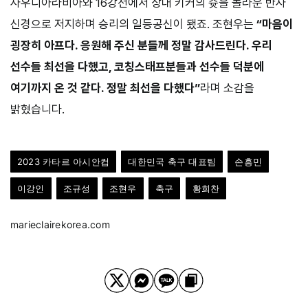
사우디아라비아와 16강전에서 상대 키커의 슛을 놀라운 반사
신경으로 저지하며 승리의 일등공신이 됐죠. 조현우는
“마음이
굉장히 아프다. 응원해 주신 분들께 정말 감사드린다. 우리
선수들 최선을 다했고, 코칭스태프분들과 선수들 덕분에
여기까지 온 것 같다. 정말 최선을 다했다”
라며 소감을
밝혔습니다.
2023 카타르 아시안컵
대한민국 축구 대표팀
손흥민
이강인
조규성
조현우
축구
황희찬
marieclairekorea.com