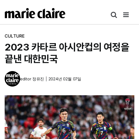
콘
텐
츠
로
CULTURE
건
2023 카타르 아시안컵의 여정을
너
뛰
끝낸 대한민국
기
editor
정유진
|
2024년 02월 07일